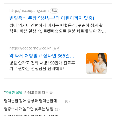
http://m.coupang.com
광고
빈혈음식 쿠팡 임산부부터 어린이까지 맞춤!
씹어 먹거나 간편하게 마시는 빈혈음식, 꾸준히 챙겨 활
력을! 바쁜 일상 속, 로켓배송으로 철분 빠르게 받아 간편
하게 시작하세요.
https://doctornow.co.kr
광고
약 싸게 처방받고 싶다면 365일
24시간 진료가능
병원 안가고 전화 처방! 90만개 진료후
기로 원하는 선생님을 선택해요!
유용한 꿀팁
'
' 카테고리의 다른 글
혈액순환 장애 증상과 혈액순환에 좋은 음식, 영양제
(0)
염증수치가 높으면 낮추는 방법
(1)